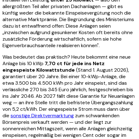
allergrößten Teil aller privaten Dachanlagen — gibt es
künftig weder die bekannte Einspeisevergütung noch die
alternative Marktprämie. Die Begründung des Ministeriums
dazu ist entwaffnend offen: Diese Anlagen seien
„inzwischen aufgrund gesunkener Kosten oft bereits ohne
zusätzliche Förderung wirtschaftlich, sofern sie hohe
Eigenverbrauchsanteile realisieren können".
Was bedeutet das praktisch? Heute bekommt eine neue
Anlage bis 10 kWp
7,70 ct für jede ins Netz
eingespeiste Kilowattstunde
(Stand 1. August 2026),
garantiert über 20 Jahre. Bei einer 10-kWp-Anlage, die
etwa 3.500 bis 4.500 kWh pro Jahr einspeist, sind das
verlässliche 270 bis 345 Euro jährlich, festgeschrieben bis
ins Jahr 2046. Ab 2027 fällt diese Garantie für Neuanlagen
weg — an ihre Stelle tritt die befristete Übergangszahlung
von 5,2 ct/kWh. Der eingespeiste Strom muss dann über
die
sonstige Direktvermarktung
zum schwankenden
Börsenpreis verkauft werden — und der liegt zur
sonnenreichen Mittagszeit, wenn alle Anlagen gleichzeitig
einspeisen, regelmäßig bei wenigen Cent oder sogar im