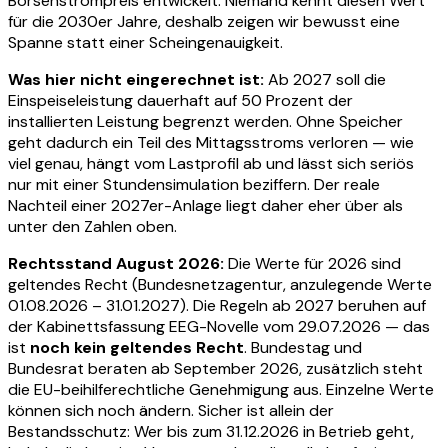
Börsenstrompreis entwickelt. Niemand kennt diesen Wert
für die 2030er Jahre, deshalb zeigen wir bewusst eine
Spanne statt einer Scheingenauigkeit.
Was hier nicht eingerechnet ist:
Ab 2027 soll die
Einspeiseleistung dauerhaft auf 50 Prozent der
installierten Leistung begrenzt werden. Ohne Speicher
geht dadurch ein Teil des Mittagsstroms verloren — wie
viel genau, hängt vom Lastprofil ab und lässt sich seriös
nur mit einer Stundensimulation beziffern. Der reale
Nachteil einer 2027er-Anlage liegt daher eher über als
unter den Zahlen oben.
Rechtsstand
August 2026
:
Die Werte für 2026 sind
geltendes Recht (
Bundesnetzagentur, anzulegende Werte
01.08.2026 – 31.01.2027
). Die Regeln ab 2027 beruhen auf
der
Kabinettsfassung EEG-Novelle vom 29.07.2026
— das
ist
noch kein geltendes Recht
. Bundestag und
Bundesrat beraten ab September 2026, zusätzlich steht
die EU-beihilferechtliche Genehmigung aus. Einzelne Werte
können sich noch ändern. Sicher ist allein der
Bestandsschutz: Wer bis zum 31.12.2026 in Betrieb geht,