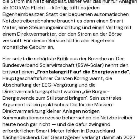
die Strom ins Netz einspeist. Bisher war das nur für Anlagen
ab 100 kWp Pflicht — künftig trifft es jeden
Eigenheimbesitzer. Statt der bequemen automatischen
Netzbetreiberabnahme braucht es dann einen Smart
Meter, eine Steuerungseinrichtung und einen Vertrag mit
einem Direktvermarkter, der den Strom an der Börse
verkauft. Für diesen Service fällt in aller Regel eine
monatliche Gebühr an.
Hier setzt die schärfste Kritik aus der Branche an. Der
Bundesverband Solarwirtschaft (BSW-Solar) nennt den
Entwurf einen
„Frontalangriff auf die Energiewende"
.
Hauptgeschäftsführer Carsten Körnig warnt, die
Abschaffung der EEG-Vergütung und die
Direktvermarktungspflicht würden „die Bürger-
Energiewende zum Stillstand bringen". Sein zentrales
Argument ist ein praktisches: Die für die Massen-
Direktvermarktung kleiner Anlagen nötigen
Kommunikationsprozesse beherrschen die Netzbetreiber
heute noch gar nicht — und die dafür zwingend
erforderlichen Smart Meter fehlen in Deutschland
flächendeckend. Der Gesetzgeber verlangt damit ab 2027