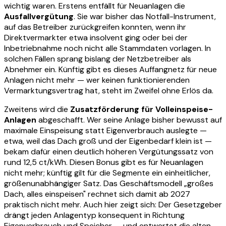
wichtig waren. Erstens entfällt für Neuanlagen die
Ausfallvergütung
. Sie war bisher das Notfall-Instrument,
auf das Betreiber zurückgreifen konnten, wenn ihr
Direktvermarkter etwa insolvent ging oder bei der
Inbetriebnahme noch nicht alle Stammdaten vorlagen. In
solchen Fällen sprang bislang der Netzbetreiber als
Abnehmer ein. Künftig gibt es dieses Auffangnetz für neue
Anlagen nicht mehr — wer keinen funktionierenden
Vermarktungsvertrag hat, steht im Zweifel ohne Erlös da.
Zweitens wird die
Zusatzförderung für Volleinspeise-
Anlagen
abgeschafft. Wer seine Anlage bisher bewusst auf
maximale Einspeisung statt Eigenverbrauch auslegte —
etwa, weil das Dach groß und der Eigenbedarf klein ist —
bekam dafür einen deutlich höheren Vergütungssatz von
rund 12,5 ct/kWh. Diesen Bonus gibt es für Neuanlagen
nicht mehr; künftig gilt für die Segmente ein einheitlicher,
größenunabhängiger Satz. Das Geschäftsmodell „großes
Dach, alles einspeisen" rechnet sich damit ab 2027
praktisch nicht mehr. Auch hier zeigt sich: Der Gesetzgeber
drängt jeden Anlagentyp konsequent in Richtung
Eigenverbrauch und Speicher — und entwertet die alten,