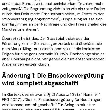
erklärt das Bundeswirtschaftsministerium für „nicht mehr
zeitgemäß". Die Begründung zieht sich wie ein roter Faden
durch das Dokument: Erneuerbare seien „im Zentrum der
Stromversorgung angekommen", Einspeisung müsse sich
künftig „immer an der Nachfrage und den Preissignalen des
Marktes orientieren".
Übersetzt heißt das: Der Staat zieht sich aus der
Förderung kleiner Solaranlagen zurück und überlässt sie
dem Markt. Klingt erst einmal abstrakt — die konkreten
Folgen für eine ganz normale 10-kWp-Dachanlage sind es
aber überhaupt nicht. Wir gehen die fünf entscheidenden
Änderungen einzeln durch.
Änderung 1: Die Einspeisevergütung
wird komplett abgeschafft
Im Klartext des Entwurfs (§ 21 Absatz 1 Satz 1 Nummer 1
EEG 2027):
„Die fixe Einspeisevergütung für Neuanlagen
wird konsequent abgeschafft."
Für Anlagen mit einer
installierten Leistung
unter 25 Kilowatt
— also den