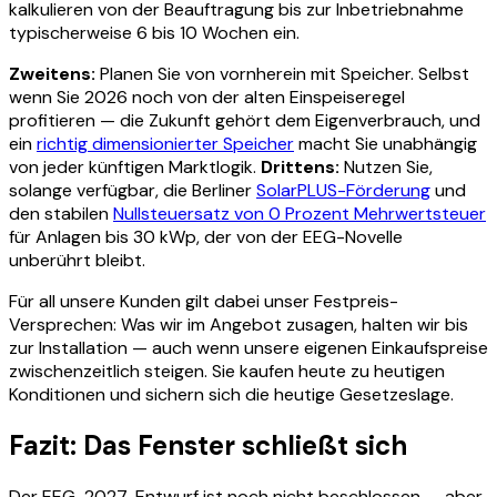
kalkulieren von der Beauftragung bis zur Inbetriebnahme
typischerweise 6 bis 10 Wochen ein.
Zweitens:
Planen Sie von vornherein mit Speicher. Selbst
wenn Sie 2026 noch von der alten Einspeiseregel
profitieren — die Zukunft gehört dem Eigenverbrauch, und
ein
richtig dimensionierter Speicher
macht Sie unabhängig
von jeder künftigen Marktlogik.
Drittens:
Nutzen Sie,
solange verfügbar, die Berliner
SolarPLUS-Förderung
und
den stabilen
Nullsteuersatz von 0 Prozent Mehrwertsteuer
für Anlagen bis 30 kWp, der von der EEG-Novelle
unberührt bleibt.
Für all unsere Kunden gilt dabei unser Festpreis-
Versprechen: Was wir im Angebot zusagen, halten wir bis
zur Installation — auch wenn unsere eigenen Einkaufspreise
zwischenzeitlich steigen. Sie kaufen heute zu heutigen
Konditionen und sichern sich die heutige Gesetzeslage.
Fazit: Das Fenster schließt sich
Der EEG-2027-Entwurf ist noch nicht beschlossen — aber