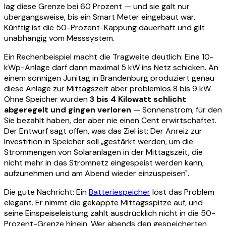
lag diese Grenze bei 60 Prozent — und sie galt nur
übergangsweise, bis ein Smart Meter eingebaut war.
Künftig ist die 50-Prozent-Kappung dauerhaft und gilt
unabhängig vom Messsystem.
Ein Rechenbeispiel macht die Tragweite deutlich: Eine 10-
kWp-Anlage darf dann maximal 5 kW ins Netz schicken. An
einem sonnigen Junitag in Brandenburg produziert genau
diese Anlage zur Mittagszeit aber problemlos 8 bis 9 kW.
Ohne Speicher würden
3 bis 4 Kilowatt schlicht
abgeregelt und gingen verloren
— Sonnenstrom, für den
Sie bezahlt haben, der aber nie einen Cent erwirtschaftet.
Der Entwurf sagt offen, was das Ziel ist: Der Anreiz zur
Investition in Speicher soll „gestärkt werden, um die
Strommengen von Solaranlagen in der Mittagszeit, die
nicht mehr in das Stromnetz eingespeist werden kann,
aufzunehmen und am Abend wieder einzuspeisen".
Die gute Nachricht: Ein
Batteriespeicher
löst das Problem
elegant. Er nimmt die gekappte Mittagsspitze auf, und
seine Einspeiseleistung zählt ausdrücklich
nicht
in die 50-
Prozent-Grenze hinein. Wer abends den gespeicherten