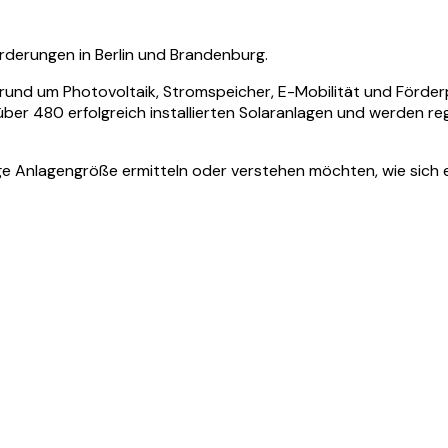
rderungen in Berlin und Brandenburg.
rund um Photovoltaik, Stromspeicher, E-Mobilität und Förderp
über 480 erfolgreich installierten Solaranlagen und werden re
htige Anlagengröße ermitteln oder verstehen möchten, wie si
Dach mit heutigen Modulen leisten wür
register ausgewertet: Die Modulleistung stieg von 165 Wp (
g.