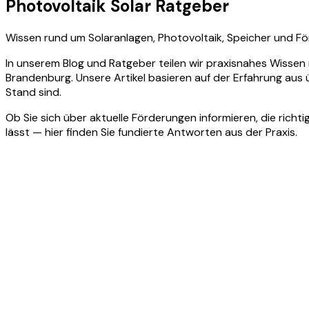
Photovoltaik Solar Ratgeber
Wissen rund um Solaranlagen, Photovoltaik, Speicher und Fö
In unserem Blog und Ratgeber teilen wir praxisnahes Wissen 
Brandenburg. Unsere Artikel basieren auf der Erfahrung aus 
Stand sind.
Ob Sie sich über aktuelle Förderungen informieren, die ric
lässt — hier finden Sie fundierte Antworten aus der Praxis.
Kevin Kohlmey ·
7. August 2026
Von 165 auf 450 Watt: Was Ihr altes 
Wir haben 5,85 Mio. Solaranlagen aus dem Marktstammdaten
statt 5,8 nun 10,8 kWp — mit ehrlicher Repowering-Rechnun
Weiterlesen