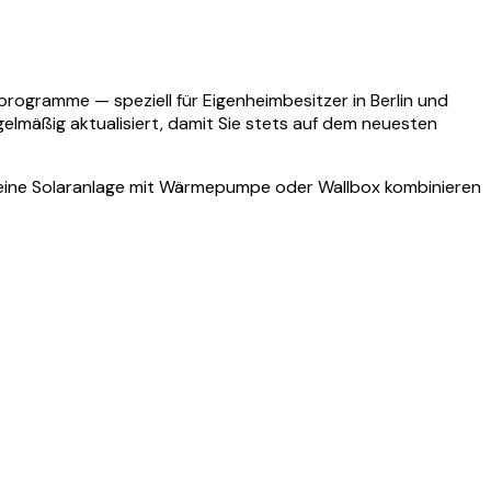
rogramme — speziell für Eigenheimbesitzer in Berlin und
gelmäßig aktualisiert, damit Sie stets auf dem neuesten
ch eine Solaranlage mit Wärmepumpe oder Wallbox kombinieren
de
2004) auf 450 Wp (2026). Dieselben 24 Module bringen